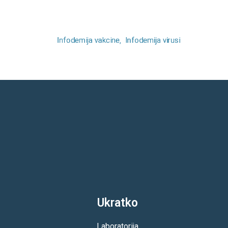
Tuberkuloza i vakcina protiv
tuberkuloze
Infodemija vakcine
Infodemija virusi
Ukratko
Laboratorija