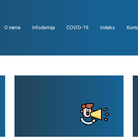
O nama
Infodemija
COVID-19
Indeks
Kont