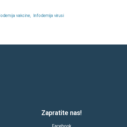
ale boginje (morbile)
fodemija vakcine
Infodemija virusi
Zapratite nas!
Facebook