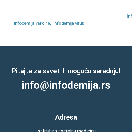
Zajedničko saopštenje: Male boginje u
M
Srbiji
In
Infodemija vakcine
Infodemija virusi
Pitajte za savet ili moguću saradnju!
info@infodemija.rs
Adresa
Institut za socijalnu medicinu