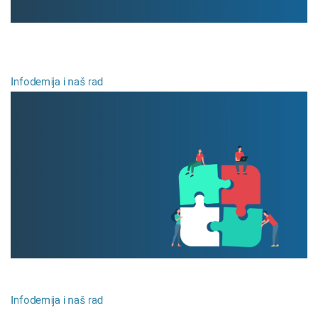
Konsultacija Svetske zdravstvene
organizacije u Beogradu
Infodemija i naš rad
Priključi se!
Infodemija i naš rad