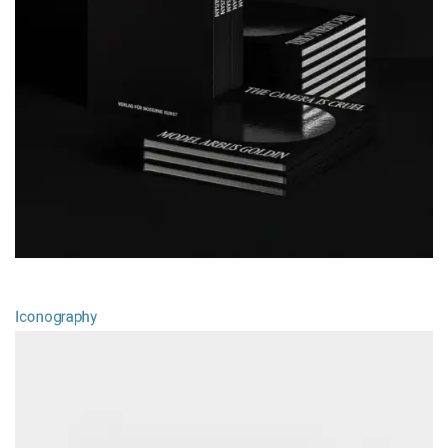
Model Arbus Goldin
Iconography