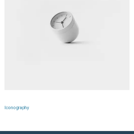
Intro to Data
Iconography