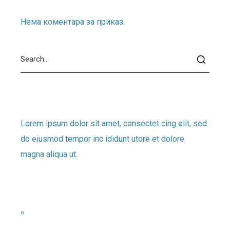
Нема коментара за приказ.
About
Lorem ipsum dolor sit amet, consectet cing elit, sed
do eiusmod tempor inc ididunt utore et dolore
magna aliqua ut.
Скорашњи чланци
NOVO: Pitanja u vezi sa izlivanjem amonijaka