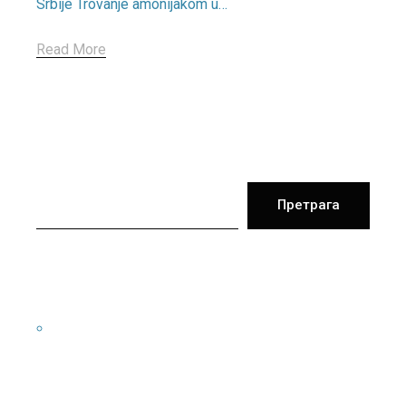
Srbije Trovanje amonijakom u…
Read More
Претрага
Претрага
Скорашњи чланци
NOVO: Pitanja u vezi sa izlivanjem amonijaka
Скорашњи коментари