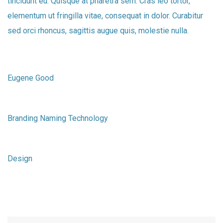
tincidunt eu. Quisque at pharetra sem. Cras leo tortor,
elementum ut fringilla vitae, consequat in dolor. Curabitur
sed orci rhoncus, sagittis augue quis, molestie nulla.
Designer
Eugene Good
Services
Branding Naming Technology
Category
Design