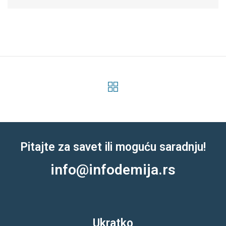
Prev
Next
Pitajte za savet ili moguću saradnju!
info@infodemija.rs
Ukratko