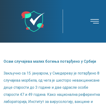
Осам случајева малих богиња потврђено у Србији
Закључно са 15. јануаром, у Смедереву је потврђено 8
случајева морбила, од чега је шесторо невакцинисане
деце старости до 3 године и две одрасле особе
старости 47 и 49 година. Како национална референтна
лабораторија, Институт за вирусологију, вакцине и