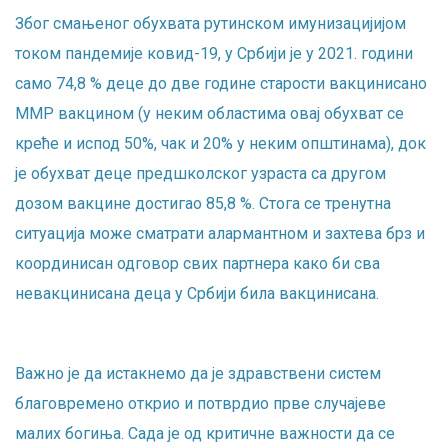
Због смањеног обухвата рутинском имунизацијијом
током пандемије ковид-19, у Србији је у 2021. години
само 74,8 % деце до две године старости вакцинисано
ММР вакцином (у неким областима овај обухват се
креће и испод 50%, чак и 20% у неким општинама), док
је обухват деце предшколског узраста са другом
дозом вакцине достигао 85,8 %. Стога се тренутна
ситуација може сматрати алармантном и захтева брз и
координисан одговор свих партнера како би сва
невакцинисана деца у Србији била вакцинисана.
Важно је да истакнемо да је здравствени систем
благовремено открио и потврдио прве случајеве
малих богиња. Сада је од критичне важности да се