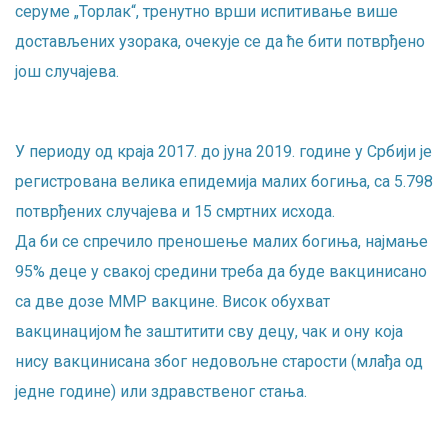
серуме „Торлак“, тренутно врши испитивање више
достављених узорака, очекује се да ће бити потврђено
још случајева.
У периоду од краја 2017. до јуна 2019. године у Србији је
регистрована велика епидемија малих богиња, са 5.798
потврђених случајева и 15 смртних исхода.
Да би се спречило преношење малих богиња, најмање
95% деце у свакој средини треба да буде вакцинисано
са две дозе ММР вакцине. Висок обухват
вакцинацијом ће заштитити сву децу, чак и ону која
нису вакцинисана због недовољне старости (млађа од
једне године) или здравственог стања.