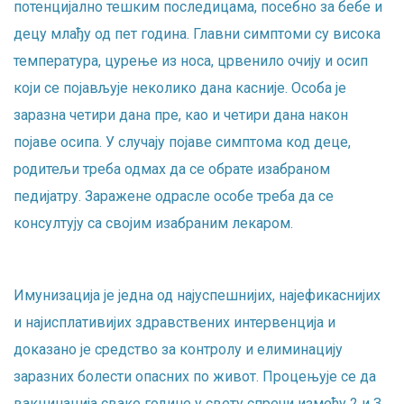
потенцијално тешким последицама, посебно за бебе и
децу млађу од пет година. Главни симптоми су висока
температура, цурење из носа, црвенило очију и осип
који се појављује неколико дана касније. Особа је
заразна четири дана пре, као и четири дана након
појаве осипа. У случају појаве симптома код деце,
родитељи треба одмах да се обрате изабраном
педијатру. Заражене одрасле особе треба да се
консултују са својим изабраним лекаром.
Имунизација је једна од најуспешнијих, најефикаснијих
и најисплативијих здравствених интервенција и
доказано је средство за контролу и елиминацију
заразних болести опасних по живот. Процењује се да
вакцинација сваке године у свету спречи између 2 и 3