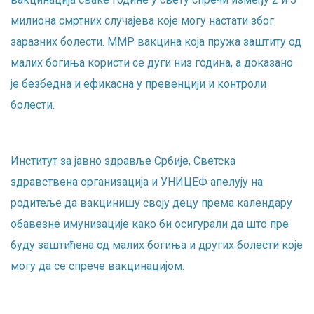
милиона смртних случајева које могу настати због
заразних болести. ММР вакцина која пружа заштиту од
малих богиња користи се дуги низ година, а доказано
је безбедна и ефикасна у превенцији и контроли
болести.
Институт за јавно здравље Србије, Светска
здравствена организација и УНИЦЕФ апелују на
родитеље да вакцинишу своју децу према календару
обавезне имунизације како би осигурали да што пре
буду заштићена од малих богиња и других болести које
могу да се спрече вакцинацијом.